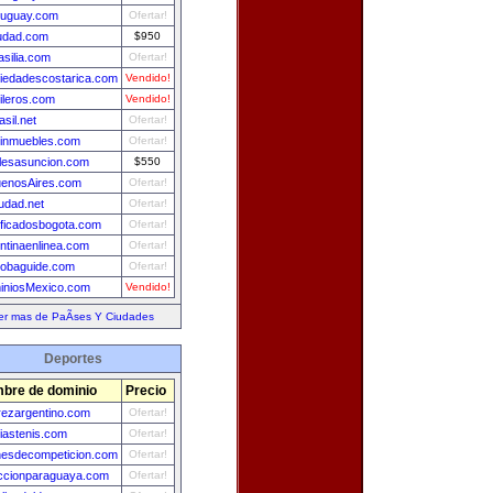
ruguay.com
Ofertar!
udad.com
$950
asilia.com
Ofertar!
iedadescostarica.com
Vendido!
ileros.com
Vendido!
asil.net
Ofertar!
einmuebles.com
Ofertar!
lesasuncion.com
$550
uenosAires.com
Ofertar!
udad.net
Ofertar!
ificadosbogota.com
Ofertar!
ntinaenlinea.com
Ofertar!
obaguide.com
Ofertar!
iniosMexico.com
Vendido!
er mas de PaÃ­ses Y Ciudades
Deportes
bre de dominio
Precio
rezargentino.com
Ofertar!
ciastenis.com
Ofertar!
esdecompeticion.com
Ofertar!
ccionparaguaya.com
Ofertar!