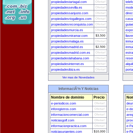
propiedadestartagal.com
Ofertar!
telef
propiedadessevilla.es
Ofertar!
mode
propiedadessanjusto.com
Ofertar!
direc
propiedadesriogallegos.com
Ofertar!
casa
propiedadesreconquista.com
Ofertar!
guia
propiedadesmurcia.es
Ofertar!
expo
propiedadesmiramar.com
$3,500
llav
propiedadesmalaga.es
Ofertar!
inmu
propiedadesmadrid.es
$2,500
inmu
propiedadesmadrid.com.es
Ofertar!
estr
propiedadeslahabana.com
Ofertar!
rese
propiedadesinternet.es
Ofertar!
alqu
propiedadesibiza.es
Ofertar!
porta
Ver mas de Novedades
InformaciÃ³n Y Noticias
Nombre de dominio
Precio
Nom
e-periodicos.com
Ofertar!
deu
inforegistros.com
Ofertar!
e-do
informacioncomercial.com
Ofertar!
areq
noticiasgolf.com
Ofertar!
prov
informacionpractica.com
Ofertar!
e-P
noticiasurgentes.com
$10,000
e-Pa