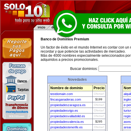
Banco de Dominios Premium
Un factor de éxito en el mundo Internet es contar con un
recordar y que potencie las actividades de mercadeo.
Más de 4000 nombres especialmente seleccionados por 
adquiridos a precios promocionales.
Buscar dominios:
Novedades
Nombre de dominio
Precio
Nom
testdomain.com
Ofertar!
alqui
fincasganaderas.com
$199
ingl
propiedadeszaragoza.es
Ofertar!
e-pe
propiedadesvigo.es
Ofertar!
turi
propiedadesvalladolid.es
Ofertar!
regi
propiedadesvalencia.es
$295
ases
propiedadestenerife.es
Ofertar!
area