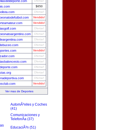
ellasdeldeporte.com
Ofertar!
nis.com
$650
bolista.com
Ofertar!
eonatodefutbol.com
Vendido!
rteamateur.com
Vendido!
ciasgolf.com
Ofertar!
eonatoargentino.com
Ofertar!
ydeargentina.com
Ofertar!
debuceo.com
Ofertar!
portes.com
Vendido!
izador.com
Ofertar!
ciasbaloncesto.com
Ofertar!
deporte.com
Ofertar!
istas.org
Ofertar!
nadeportiva.com
Ofertar!
osclub.com
Vendido!
Ver mas de Deportes
s
AutomÃ³viles y Coches
(41)
Comunicaciones y
TelefonÃ­a (37)
zas
EducaciÃ³n (51)