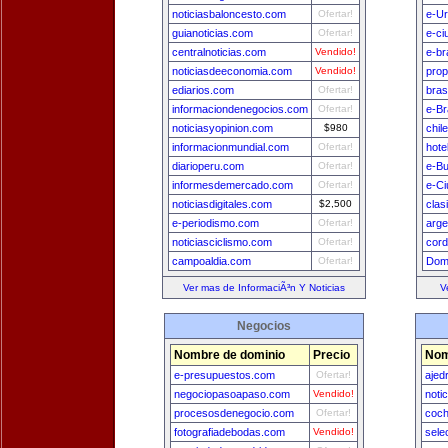
noticiasbaloncesto.com
Ofertar!
e-U
guianoticias.com
Ofertar!
e-ci
centralnoticias.com
Vendido!
e-br
noticiasdeeconomia.com
Vendido!
prop
ediarios.com
Ofertar!
bras
informaciondenegocios.com
Ofertar!
e-Br
noticiasyopinion.com
$980
chil
informacionmundial.com
Ofertar!
hote
diarioperu.com
Ofertar!
e-B
informesdemercado.com
Ofertar!
e-Ci
noticiasdigitales.com
$2,500
clas
e-periodismo.com
Ofertar!
arge
noticiasciclismo.com
Ofertar!
cord
campoaldia.com
Ofertar!
Dom
Ver mas de InformaciÃ³n Y Noticias
V
Negocios
Nombre de dominio
Precio
Nom
e-presupuestos.com
Ofertar!
ajed
negociopasoapaso.com
Vendido!
noti
procesosdenegocio.com
Ofertar!
coch
fotografiadebodas.com
Vendido!
sele