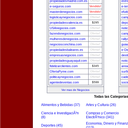
propiedadesmadrid.com.es
Ofertar!
estr
e-seguros.com
Vendido!
e-te
masterdenegocios.com
Vendido!
efut
logisticaynegocios.com
Ofertar!
camp
propiedadesvalencia.es
$295
depo
USAnegocios.com
Ofertar!
noti
fazendonegocios.com
Ofertar!
camp
mulheresdenegocios.com
Ofertar!
rall
negociosconchina.com
Ofertar!
guia
propiedadesbaleares.es
Ofertar!
e-De
empresasnegocios.com
Ofertar!
desl
propiedadesguayaquil.com
Ofertar!
noti
fidelizarclientes.com
$345
area
OfertaPyme.com
Ofertar!
surf
politicaynegocios.com
Ofertar!
cade
agentedeventas.com
$599
soci
Ver mas de Negocios
Todas las Categoria
Alimentos y Bebidas (37)
Artes y Cultura (26)
Ciencia e InvestigaciÃ³n
Compras y Comercio
(8)
ElectrÃ³nico (341)
Economia, Dinero y Finan
Deportes (45)
(113)