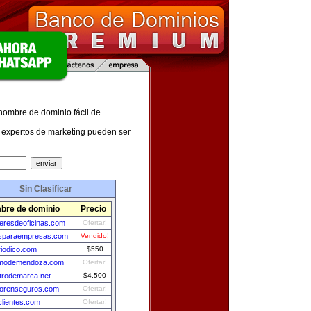
 nombre de dominio fácil de
expertos de marketing pueden ser
Sin Clasificar
bre de dominio
Precio
leresdeoficinas.com
Ofertar!
esparaempresas.com
Vendido!
riodico.com
$550
smodemendoza.com
Ofertar!
strodemarca.net
$4,500
orenseguros.com
Ofertar!
clientes.com
Ofertar!