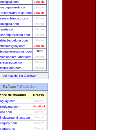
onodigital.com
Vendido!
losdepasarela.com
Ofertar!
toriodefranquicias.com
Vendido!
sensanfrancisco.com
Ofertar!
ecologica.com
Ofertar!
familia.com
Ofertar!
erosconpublicidad.com
Ofertar!
eblesbarcelona.com
Ofertar!
eblesuruguay.com
Vendido!
ategiasdenegocios.com
$950
rvacionesecuador.com
Ofertar!
ileresuruguay.com
Ofertar!
lpublicidad.com
Ofertar!
Ver mas de Sin Clasificar
PaÃ­ses Y Ciudades
bre de dominio
Precio
ruguay.com
Ofertar!
minicana.com
Vendido!
uito.com
Ofertar!
inciasargentinas.com
Ofertar!
araguay.com
Ofertar!
raguay.net
Ofertar!