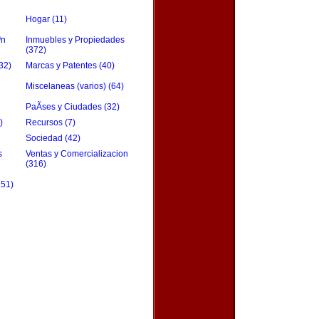
Hogar (11)
³n
Inmuebles y Propiedades
(372)
32)
Marcas y Patentes (40)
Miscelaneas (varios) (64)
PaÃ­ses y Ciudades (32)
)
Recursos (7)
Sociedad (42)
s
Ventas y Comercializacion
(316)
151)