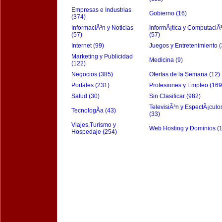
Empresas e Industrias
Gobierno (16)
(374)
InformaciÃ³n y Noticias
InformÃ¡tica y ComputaciÃ
(57)
(57)
Internet (99)
Juegos y Entretenimiento (
Marketing y Publicidad
Medicina (9)
(122)
Negocios (385)
Ofertas de la Semana (12)
Portales (231)
Profesiones y Empleo (169
Salud (30)
Sin Clasificar (982)
TelevisiÃ³n y EspectÃ¡culo
TecnologÃ­a (43)
(33)
Viajes,Turismo y
Web Hosting y Dominios (
Hospedaje (254)