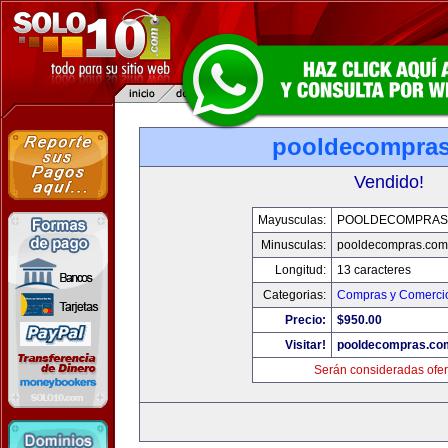
pooldecompra
Vendido!
Mayusculas:
POOLDECOMPRAS
Minusculas:
pooldecompras.com
Longitud:
13 caracteres
Categorias:
Compras y Comercio
Precio:
$950.00
Visitar!
pooldecompras.co
Serán consideradas ofer