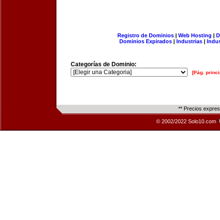
Registro de Dominios
|
Web Hosting
|
D
Dominios Expirados
|
Industrias
|
Indu
Categorías de Dominio:
[Pág. princi
** Precios expre
© 2002/2022 Solo10.com