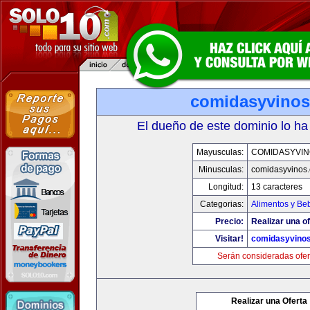
comidasyvino
El dueño de este dominio lo ha
Mayusculas:
COMIDASYVIN
Minusculas:
comidasyvinos
Longitud:
13 caracteres
Categorias:
Alimentos y Be
Precio:
Realizar una of
Visitar!
comidasyvino
Serán consideradas ofer
Realizar una Oferta