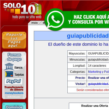
guiapublicida
El dueño de este dominio lo ha
Mayusculas:
GUIAPUBLICI
Minusculas:
guiapublicidad
Longitud:
14 caracteres
Categorias:
Marketing y Pub
Precio:
Realizar una of
Visitar!
guiapublicidad
Serán consideradas ofer
Realizar una Oferta