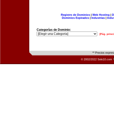
Registro de Dominios
|
Web Hosting
|
D
Dominios Expirados
|
Industrias
|
Indu
Categorías de Dominio:
[Pág. princi
** Precios expre
© 2002/2022 Solo10.com