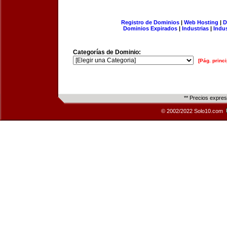
Registro de Dominios
|
Web Hosting
|
D
Dominios Expirados
|
Industrias
|
Indu
Categorías de Dominio:
[Pág. princi
** Precios expre
© 2002/2022 Solo10.com