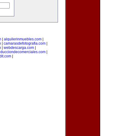
m
|
alquilerinmuebles.com
|
m
|
camarasdefotografia.com
|
m
|
webdescarga.com
|
oducciondecomerciales.com
|
it.com
|