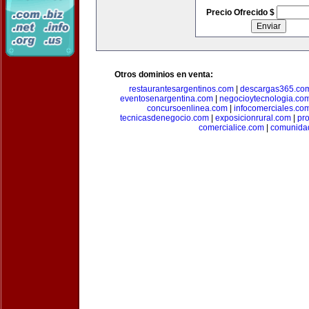
Precio Ofrecido $
Otros dominios en venta:
restaurantesargentinos.com
|
descargas365.co
eventosenargentina.com
|
negocioytecnologia.co
concursoenlinea.com
|
infocomerciales.co
tecnicasdenegocio.com
|
exposicionrural.com
|
pr
comercialice.com
|
comunidad