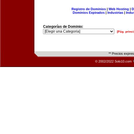
Registro de Dominios
|
Web Hosting
|
D
Dominios Expirados
|
Industrias
|
Indu
Categorías de Dominio:
[Pág. princi
** Precios expre
© 2002/2022 Solo10.com