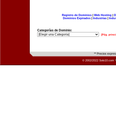
Registro de Dominios
|
Web Hosting
|
D
Dominios Expirados
|
Industrias
|
Indu
Categorías de Dominio:
[Pág. princi
** Precios expre
© 2002/2022 Solo10.com