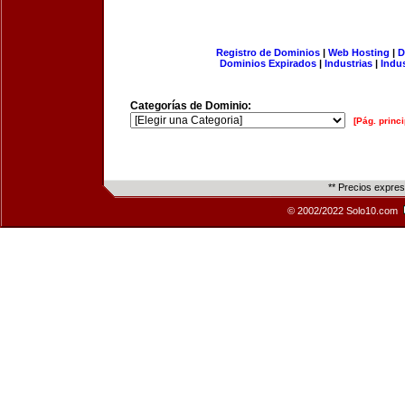
Registro de Dominios
|
Web Hosting
|
D
Dominios Expirados
|
Industrias
|
Indu
Categorías de Dominio:
[Pág. princi
** Precios expre
© 2002/2022 Solo10.com