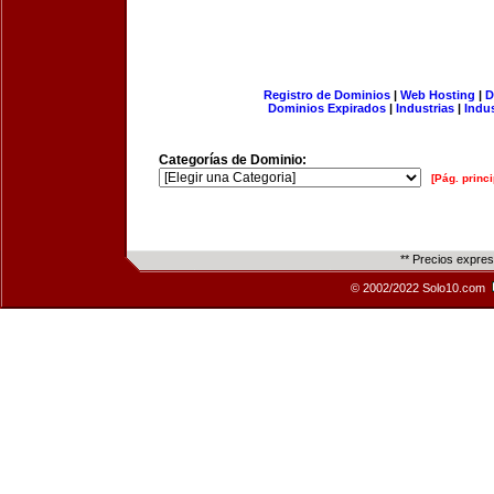
Registro de Dominios
|
Web Hosting
|
D
Dominios Expirados
|
Industrias
|
Indu
Categorías de Dominio:
[Pág. princi
** Precios expre
© 2002/2022 Solo10.com