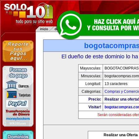
bogotacompra
El dueño de este dominio lo ha
Mayusculas:
BOGOTACOMPRAS
Minusculas:
bogotacompras.com
Longitud:
13 caracteres
Categorias:
Compras y Comercio
Precio:
Realizar una oferta
Visitar!
bogotacompras.co
Serán consideradas ofer
Realizar una Oferta